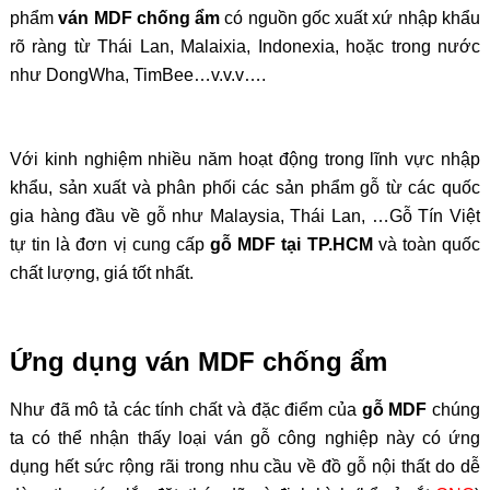
phẩm
ván MDF chống ẩm
có nguồn gốc xuất xứ nhập khẩu
rõ ràng từ Thái Lan, Malaixia, Indonexia, hoặc trong nước
như DongWha, TimBee…v.v.v….
Với kinh nghiệm nhiều năm hoạt động trong lĩnh vực nhập
khẩu, sản xuất và phân phối các sản phẩm gỗ từ các quốc
gia hàng đầu về gỗ như Malaysia, Thái Lan, …Gỗ Tín Việt
tự tin là đơn vị cung cấp
gỗ MDF tại TP.HCM
và toàn quốc
chất lượng, giá tốt nhất.
Ứng dụng ván MDF chống ẩm
Như đã mô tả các tính chất và đặc điểm của
gỗ MDF
chúng
ta có thể nhận thấy loại ván gỗ công nghiệp này có ứng
dụng hết sức rộng rãi trong nhu cầu về đồ gỗ nội thất do dễ