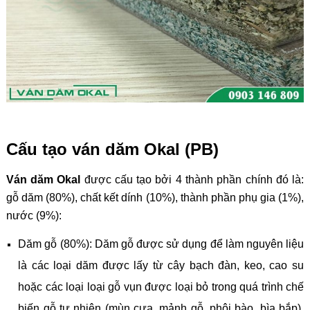
Cấu tạo ván dăm Okal (PB)
Ván dăm Okal
được cấu tạo bởi 4 thành phần chính đó là:
gỗ dăm (80%), chất kết dính (10%), thành phần phụ gia (1%),
nước (9%):
Dăm gỗ (80%): Dăm gỗ được sử dụng để làm nguyên liệu
là các loại dăm được lấy từ cây bạch đàn, keo, cao su
hoặc các loại loại gỗ vụn được loại bỏ trong quá trình chế
biến gỗ tự nhiên (mùn cưa, mảnh gỗ, phôi bào, bìa bắp).