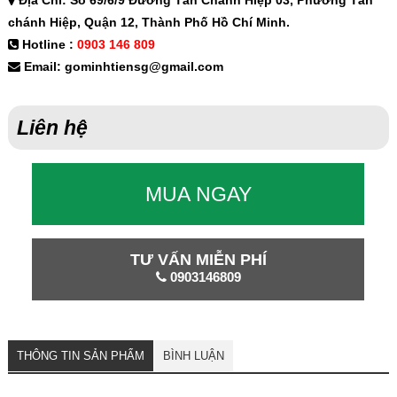
Địa Chỉ: Số 69/6/9 Đường Tân Chánh Hiệp 03, Phường Tân
chánh Hiệp, Quận 12, Thành Phố Hồ Chí Minh.
Hotline :
0903 146 809
Email: gominhtiensg@gmail.com
Liên hệ
MUA NGAY
TƯ VẤN MIỄN PHÍ
0903146809
THÔNG TIN SẢN PHẨM
BÌNH LUẬN