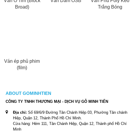
Ván Ô Tim (Block
Ván Dăm OSB
Ván Phủ Poly Keo
Broad)
Trắng Bóng
Ván ép phủ phim
(film)
ABOUT GOMINHTIEN
CÔNG TY TNHH THƯƠNG MẠI - DỊCH VỤ GỖ MINH TIẾN
Địa chỉ:
Số 69/6/9 Đường Tân Chánh Hiệp 03, Phường Tân chánh
Hiệp, Quận 12, Thành Phố Hồ Chí Minh.
Cửa hàng: Hẻm 111, Tân Chánh Hiệp, Quận 12, Thành phố Hồ Chí
Minh