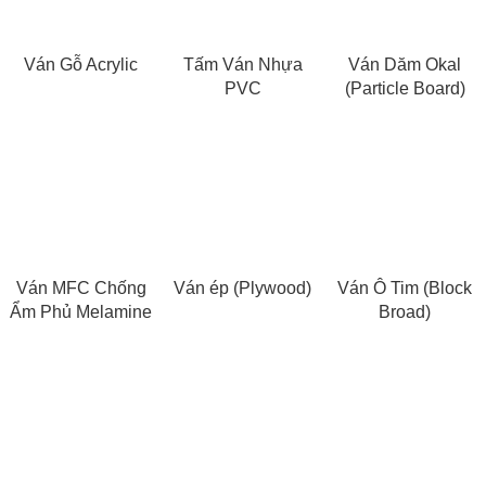
Ván Gỗ Acrylic
Tấm Ván Nhựa
Ván Dăm Okal
PVC
(Particle Board)
Ván MFC Chống
Ván ép (Plywood)
Ván Ô Tim (Block
Ẩm Phủ Melamine
Broad)